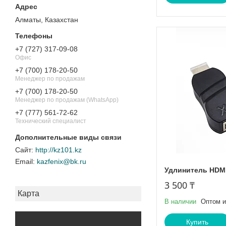
Алматы, Казахстан
+7 (727) 317-09-08
Офис
+7 (700) 178-20-50
Менеджер по продажам
+7 (700) 178-20-50
Менеджер по продажам (WhatsApp)
+7 (777) 561-72-62
Технический специалист
http://kz101.kz
kazfenix@bk.ru
Удлинитель HDMI
3 500 ₸
Карта
В наличии
Оптом и
Купить