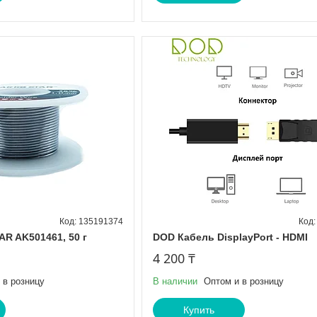
135191374
R AK501461, 50 г
DOD Кабель DisplayPort - HDMI
4 200 ₸
 в розницу
В наличии
Оптом и в розницу
Купить