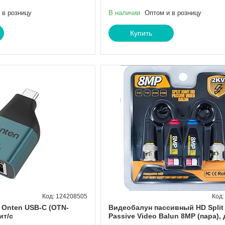
 в розницу
В наличии
Оптом и в розницу
Купить
124208505
 Onten USB-C (OTN-
Видеобалун пассивный HD Split 
ит/с
Passive Video Balun 8MP (пара), 