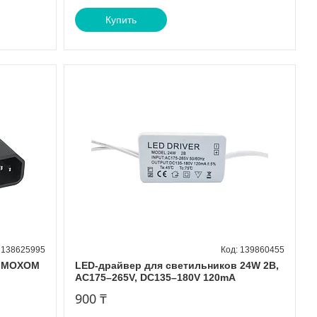
Купить
138625995
139860455
я MOXOM
LED-драйвер для светильников 24W 2B,
AC175–265V, DC135–180V 120mA
900 ₸