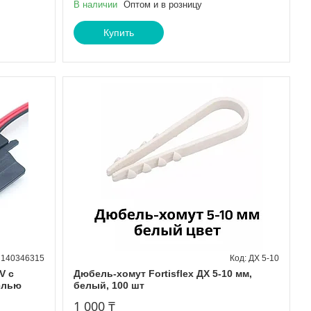
В наличии
Оптом и в розницу
Купить
140346315
ДХ 5-10
V с
Дюбель-хомут Fortisflex ДХ 5-10 мм,
елью
белый, 100 шт
1 000 ₸