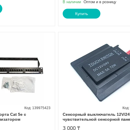
В наличии
Оптом и в розницу
Купить
139975423
орта Cat 5e с
Сенсорный выключатель 12V/24
низатором
чувствительной сенсорной пан
3 000 ₸