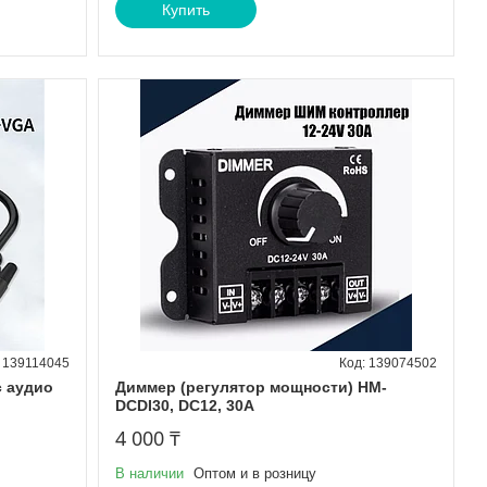
Купить
139114045
139074502
с аудио
Диммер (регулятор мощности) HM-
DCDI30, DC12, 30А
4 000 ₸
В наличии
Оптом и в розницу