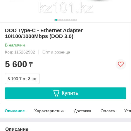
DOD Type-C - Ethernet Adapter
10/100/1000Mbps (DOD 3.0)
В наличии
Код: 115262992
Опт и розница
5 600
₸
5 100 ₸
от 3 шт.
Купить
Описание
Характеристики
Доставка
Оплата
Усл
Описание