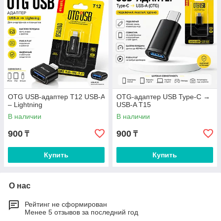
OTG USB-адаптер T12 USB-A
OTG-адаптер USB Type-C →
– Lightning
USB-A T15
В наличии
В наличии
900
900
₸
₸
Купить
Купить
О нас
Рейтинг не сформирован
Менее 5 отзывов за последний год