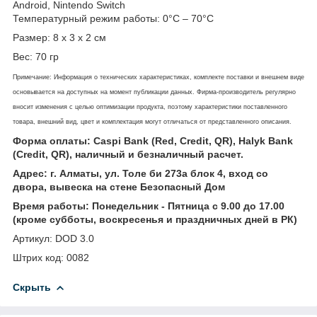
Android, Nintendo Switch
Температурный режим работы: 0°C – 70°C
Размер: 8 х 3 х 2 см
Вес: 70 гр
Примечание: Информация о технических характеристиках, комплекте поставки и внешнем виде
основывается на доступных на момент публикации данных. Фирма-производитель регулярно
вносит изменения с целью оптимизации продукта, поэтому характеристики поставленного
товара, внешний вид, цвет и комплектация могут отличаться от представленного описания.
Форма оплаты: Caspi Bank (Red, Credit, QR), Halyk Bank
(Credit, QR), наличный и безналичный расчет.
Адрес: г. Алматы, ул. Толе би 273а блок 4, вход со
двора, вывеска на стене Безопасный Дом
Время работы: Понедельник - Пятница с 9.00 до 17.00
(кроме субботы, воскресенья и праздничных дней в РК)
Артикул: DOD 3.0
Штрих код: 0082
Скрыть