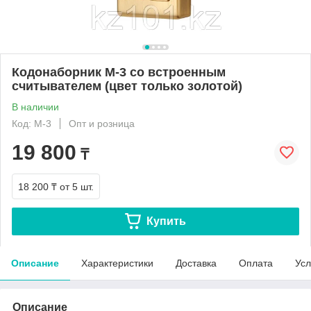
Кодонаборник M-3 со встроенным
считывателем (цвет только золотой)
В наличии
Код: M-3
Опт и розница
19 800
₸
18 200 ₸
от 5 шт.
Купить
Описание
Характеристики
Доставка
Оплата
Усл
Описание