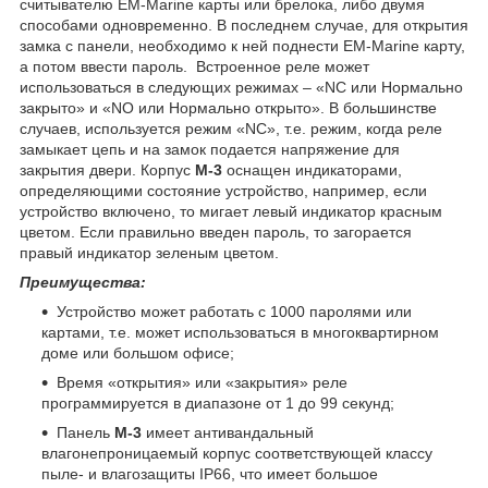
считывателю EM-Marine карты или брелока, либо двумя
способами одновременно. В последнем случае, для открытия
замка с панели, необходимо к ней поднести EM-Marine карту,
а потом ввести пароль. Встроенное реле может
использоваться в следующих режимах – «NC или Нормально
закрыто» и «NO или Нормально открыто». В большинстве
случаев, используется режим «NC», т.е. режим, когда реле
замыкает цепь и на замок подается напряжение для
закрытия двери. Корпус
М-3
оснащен индикаторами,
определяющими состояние устройство, например, если
устройство включено, то мигает левый индикатор красным
цветом. Если правильно введен пароль, то загорается
правый индикатор зеленым цветом.
Преимущества:
Устройство может работать с 1000 паролями или
картами, т.е. может использоваться в многоквартирном
доме или большом офисе;
Время «открытия» или «закрытия» реле
программируется в диапазоне от 1 до 99 секунд;
Панель
М-3
имеет антивандальный
влагонепроницаемый корпус соответствующей классу
пыле- и влагозащиты IP66, что имеет большое