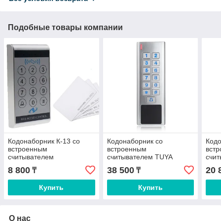
Подобные товары компании
Кодонаборник К-13 со
Кодонаборник со
Кодо
встроенным
встроенным
вст
считывателем
считывателем TUYA
счи
SMART EP-A8 WIFI
8 800
38 500
20 
₸
₸
Купить
Купить
О нас