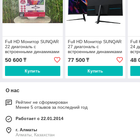
Full HD Монитор SUNQAR
Full HD Монитор SUNQAR
Ful
22 диагональ с
27 диагональ с
24 д
встроенными динамиками
встроенными динамиками
вст
50 600
77 500
48 
₸
₸
Купить
Купить
О нас
Рейтинг не сформирован
Менее 5 отзывов за последний год
Работает с 22.01.2014
г. Алматы
Алматы, Казахстан