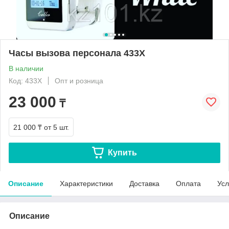
Часы вызова персонала 433Х
В наличии
Код: 433Х
Опт и розница
23 000
₸
21 000 ₸
от 5 шт.
Купить
Описание
Характеристики
Доставка
Оплата
Усл
Описание