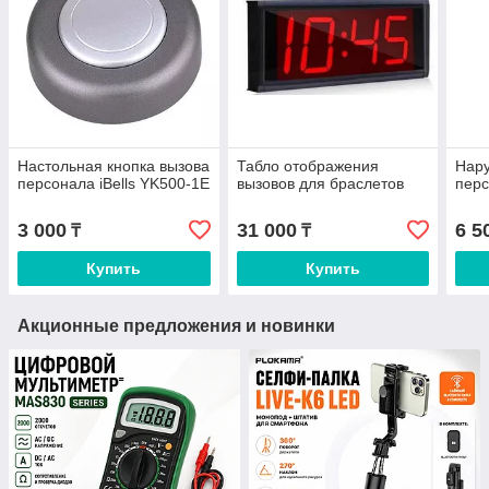
Настольная кнопка вызова
Табло отображения
Нару
персонала iBells YK500-1E
вызовов для браслетов
перс
3 000
31 000
6 5
₸
₸
Купить
Купить
Акционные предложения и новинки