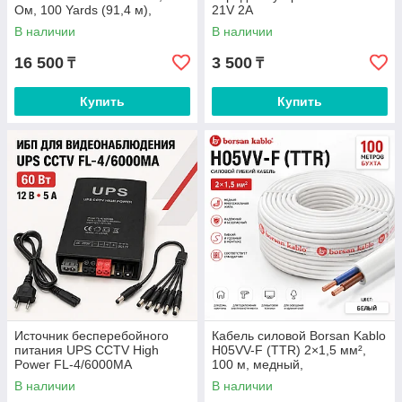
Ом, 100 Yards (91,4 м),
21V 2A
черный
В наличии
В наличии
16 500
3 500
₸
₸
Купить
Купить
Источник бесперебойного
Кабель силовой Borsan Kablo
питания UPS CCTV High
H05VV-F (TTR) 2×1,5 мм²,
Power FL-4/6000MA
100 м, медный,
многожильный, белый
В наличии
В наличии