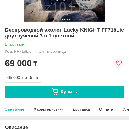
Беспроводной эхолот Lucky KNIGHT FF718Lic
двухлучевой 3 в 1 цветной
В наличии
Код: FF718Lic
Опт и розница
69 000
₸
65 000 ₸
от 5 шт.
Купить
Описание
Характеристики
Доставка
Оплата
Усл
Описание