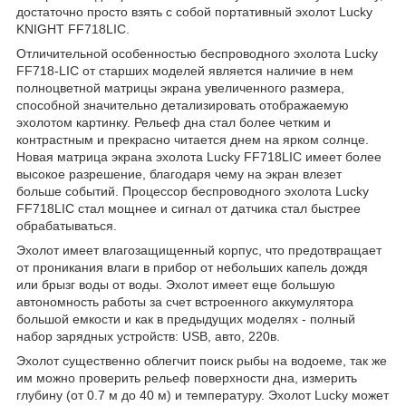
достаточно просто взять с собой портативный эхолот Lucky
KNIGHT FF718LIC.
Отличительной особенностью беспроводного эхолота Lucky
FF718-LIC от старших моделей является наличие в нем
полноцветной матрицы экрана увеличенного размера,
способной значительно детализировать отображаемую
эхолотом картинку. Рельеф дна стал более четким и
контрастным и прекрасно читается днем на ярком солнце.
Новая матрица экрана эхолота Lucky FF718LIC имеет более
высокое разрешение, благодаря чему на экран влезет
больше событий. Процессор беспроводного эхолота Lucky
FF718LIC стал мощнее и сигнал от датчика стал быстрее
обрабатываться.
Эхолот имеет влагозащищенный корпус, что предотвращает
от проникания влаги в прибор от небольших капель дождя
или брызг воды от воды. Эхолот имеет еще большую
автономность работы за счет встроенного аккумулятора
большой емкости и как в предыдущих моделях - полный
набор зарядных устройств: USB, авто, 220в.
Эхолот существенно облегчит поиск рыбы на водоеме, так же
им можно проверить рельеф поверхности дна, измерить
глубину (от 0.7 м до 40 м) и температуру. Эхолот Lucky может