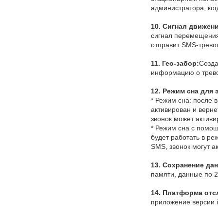
администратора, ког
10. Сигнал движени
сигнал перемещения 
отправит SMS-трево
11. Гео-забор:
Созда
информацию о тревог
12. Режим сна для 
* Режим сна: после 
активирован и верне
звонок может активи
* Режим сна с помощ
будет работать в ре
SMS, звонок могут а
13.
Сохранение да
памяти, данные по 2
14.
Платформа отс
приложение версии i