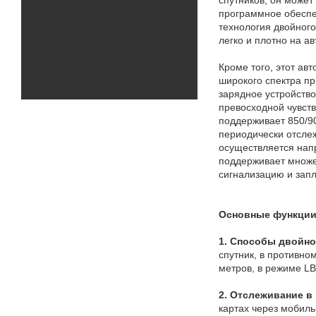
программное обеспе
технология двойног
легко и плотно на а
Кроме того, этот а
широкого спектра п
зарядное устройств
превосходной чувст
поддерживает 850/9
периодически отсле
осуществляется нап
поддерживает множе
сигнализацию и зап
Основные функции
1. Способы двойно
спутник, в противно
метров, в режиме LB
2. Отслеживание в
картах через мобил