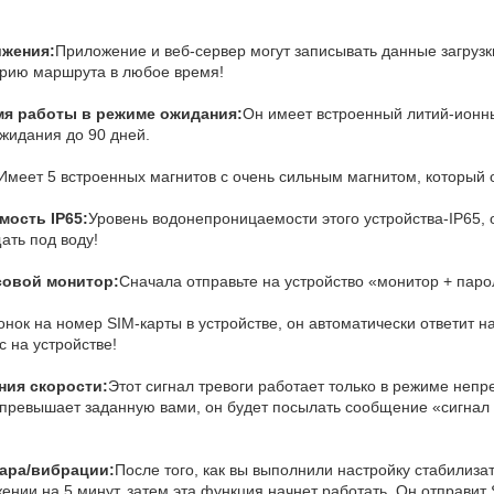
ижения:
Приложение и веб-сервер могут записывать данные загрузк
орию маршрута в любое время!
мя работы в режиме ожидания:
Он имеет встроенный литий-ионны
жидания до 90 дней.
Имеет 5 встроенных магнитов с очень сильным магнитом, который о
мость IP65:
Уровень водонепроницаемости этого устройства-IP65, 
ать под воду!
совой монитор:
Сначала отправьте на устройство «монитор + паро
онок на номер SIM-карты в устройстве, он автоматически ответит н
с на устройстве!
ния скорости:
Этот сигнал тревоги работает только в режиме неп
 превышает заданную вами, он будет посылать сообщение «сигнал
дара/вибрации:
После того, как вы выполнили настройку стабилиза
нии на 5 минут, затем эта функция начнет работать. Он отправит