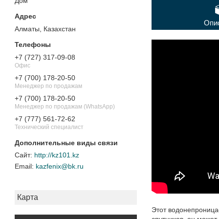
Дом"
Опи
Алматы, Казахстан
+7 (727) 317-09-08
Офис
+7 (700) 178-20-50
Менеджер по продажам
+7 (700) 178-20-50
Менеджер по продажам (WhatsApp)
+7 (777) 561-72-62
Технический специалист
http://kz101.kz
kazfenix@bk.ru
Карта
Этот водонепроница
спутников, он може