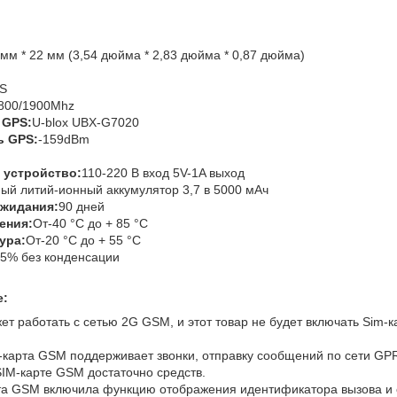
 мм * 22 мм (3,54 дюйма * 2,83 дюйма * 0,87 дюйма)
S
1800/1900Mhz
 GPS:
U-blox UBX-G7020
ь GPS:
-159dBm
 устройство:
110-220 В вход 5V-1A выход
ый литий-ионный аккумулятор 3,7 в 5000 мАч
ожидания:
90 дней
ения:
От-40 °C до + 85 °C
ура:
От-20 °C до + 55 °C
95% без конденсации
е:
жет работать с сетью 2G GSM, и этот товар не будет включать Sim-к
M-карта GSM поддерживает звонки, отправку сообщений по сети GP
 SIM-карте GSM достаточно средств.
арта GSM включила функцию отображения идентификатора вызова и 