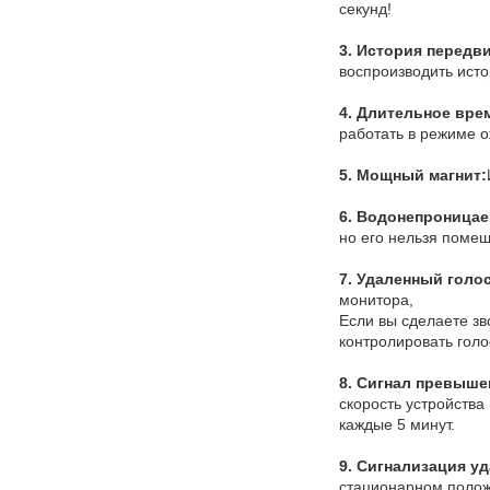
секунд!
3. История передв
воспроизводить ист
4. Длительное вре
работать в режиме о
5. Мощный магнит:
6. Водонепроницае
но его нельзя помещ
7. Удаленный голо
монитора,
Если вы сделаете зв
контролировать голо
8. Сигнал превыше
скорость устройства
каждые 5 минут.
9. Сигнализация у
стационарном положе