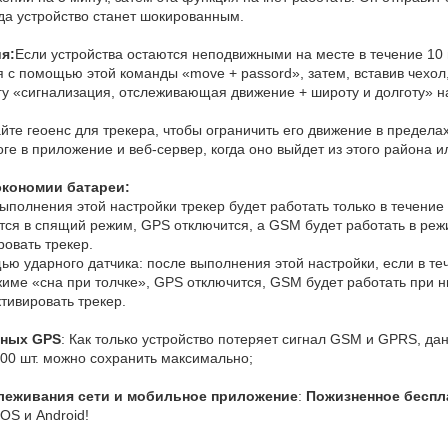
да устройство станет шокированным.
я:
Если устройства остаются неподвижными на месте в течение 10 
с помощью этой команды «move + passord», затем, вставив чехол,
гу «сигнализация, отслеживающая движение + широту и долготу» 
йте геоенс для трекера, чтобы ограничить его движение в предела
е в приложение и веб-сервер, когда оно выйдет из этого района ил
экономии батареи:
выполнения этой настройки трекер будет работать только в течение 
тся в спящий режим, GPS отключится, а GSM будет работать в реж
ровать трекер.
ью ударного датчика: после выполнения этой настройки, если в теч
жиме «сна при толчке», GPS отключится, GSM будет работать при 
ктивировать трекер.
нных GPS
: Как только устройство потеряет сигнал GSM и GPRS, д
00 шт. можно сохранить максимально;
леживания сети и мобильное приложение
:
Пожизненное беспл
OS и Android!