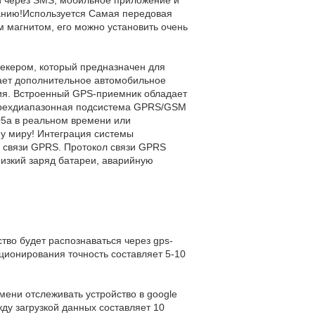
ванию!Используется Самая передовая
 магнитом, его можно установить очень
екером, который предназначен для
ает дополнительное автомобильное
ния. Встроенный GPS-приемник обладает
тырехдиапазонная подсистема GPRS/GSM
05a в реальном времени или
у миру! Интеграция системы
а связи GPRS. Протокол связи GPRS
изкий заряд батареи, аварийную
ство будет распознаваться через gps-
ционирования точность составляет 5-10
ени отслеживать устройство в google
у загрузкой данных составляет 10