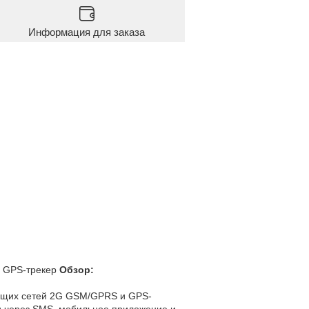
Информация для заказа
о GPS-трекер
Обзор:
ющих сетей 2G GSM/GPRS и GPS-
и через SMS, мобильное приложение и