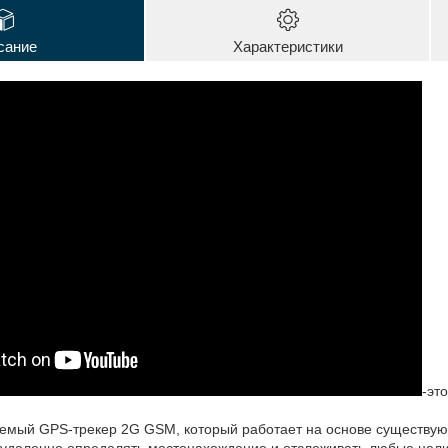
сание
Характеристики
-эт
емый GPS-трекер 2G GSM, который работает на основе существу
т удаленно определять местонахождение и отслеживать любые цел