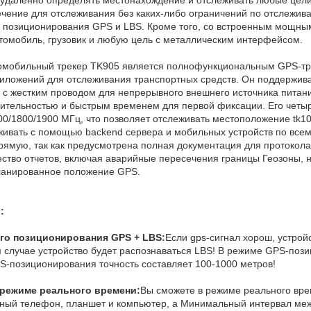
чение для отслеживания без каких-либо ограничений по отслежи
о позиционирования GPS и LBS. Кроме того, со встроенным мощным
втомобиль, грузовик и любую цель с металлическим интерфейсом.
втомобильный трекер TK905 является полнофункциональным GPS-тр
риложений для отслеживания транспортных средств. Он поддержив
о с жестким проводом для непрерывного внешнего источника пита
вительностью и быстрым временем для первой фиксации. Его че
00/1800/1900 МГц, что позволяет отслеживать местоположение tk1
живать с помощью backend сервера и мобильных устройств по всем
рямую, так как предусмотрена полная документация для протокол
ство отчетов, включая аварийные пересечения границы Геозоны, н
ланированное положение GPS.
:
го позиционирования GPS + LBS:
Если gps-сигнал хорош, устрой
м случае устройство будет распознаваться LBS! В режиме GPS-пози
S-позиционирования точность составляет 100-1000 метров!
 режиме реального времени:
Вы сможете в режиме реального врем
ьный телефон, планшет и компьютер, а Минимальный интервал межд