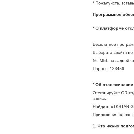
* Пожалуйста, встав
Программное обесп
* О платформе отс
Бесплатное программ
Выберите «войти по 
№ IMEI: на задней с
Пароль: 123456
* Об отслеживании
Отсканируйте QR-код
запись.
Найдите «TKSTAR GPS
Приложения на ваш
1. Что нужно подг