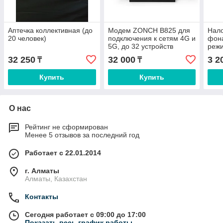
Аптечка коллективная (до
Модем ZONCH B825 для
Нал
20 человек)
подключения к сетям 4G и
фона
5G, до 32 устройств
режи
одновременно
32 250
32 000
3 2
₸
₸
Купить
Купить
О нас
Рейтинг не сформирован
Менее 5 отзывов за последний год
Работает с 22.01.2014
г. Алматы
Алматы, Казахстан
Контакты
Сегодня работает с 09:00 до 17:00
Показать весь график работы