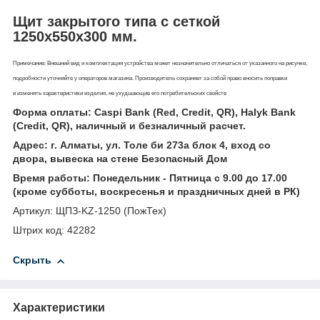
Щит закрытого типа с сеткой
1250х550х300 мм.
Примечание: Внешний вид и комплектация устройства может незначительно отличаться от указанного на рисунке,
подробности уточняйте у операторов магазина. Производитель сохраняет за собой право вносить поправки
и изменять характеристики изделия, не ухудшающие его потребительских свойств
Форма оплаты: Caspi Bank (Red, Credit, QR), Halyk Bank
(Credit, QR), наличный и безналичный расчет.
Адрес: г. Алматы, ул. Толе би 273а блок 4, вход со
двора, вывеска на стене Безопасный Дом
Время работы: Понедельник - Пятница с 9.00 до 17.00
(кроме субботы, воскресенья и праздничных дней в РК)
Артикул: ЩПЗ-KZ-1250 (ПожТех)
Штрих код: 42282
Скрыть
Характеристики