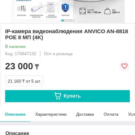
IP-камера видеонаблюдения ANVICO AN-8818
POE 8 МП (4K)
В наличии
Код: 170647132
Опт и розница
23 000
₸
21 160 ₸
от 5 шт.
Купить
Описание
Характеристики
Доставка
Оплата
Усл
Описание