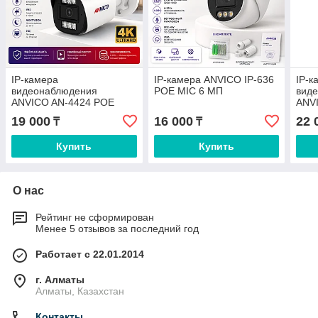
IP-камера
IP-камера ANVICO IP-636
IP-к
видеонаблюдения
POE MIC 6 МП
вид
ANVICO AN-4424 POE
ANV
19 000
16 000
22 
₸
₸
Купить
Купить
О нас
Рейтинг не сформирован
Менее 5 отзывов за последний год
Работает с 22.01.2014
г. Алматы
Алматы, Казахстан
Контакты