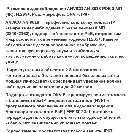
IP-камера видеонаблюдения ANVICO AN-8818 POE 8 МП
(4K), H.265+, PoE, микрофон, ONVIF, IP67
ANVICO AN-8818 — профессиональная купольная IP-
камера видеонаблюдения с разрешением 8 МП
(3840×2160), поддержкой технологии PoE, встроенным
микрофоном и современным кодеком H.265+. Камера
обеспечивает детализированное изображение,
качественную передачу звука и стабильную
круглосуточную работу как внутри помещений, так и на
улице.
Широкоугольный объектив 2.8 мм позволяет
контролировать большие площади без слепых зон, а
мощная ИК-подсветка обеспечивает уверенное ночное
наблюдение на расстоянии до 30 метров.
Поддержка стандарта ONVIF гарантирует совместимость
с большинством IP-видеорегистраторов (NVR) и
программного обеспечения для видеонаблюдения.
Благодаря технологии PoE (IEEE 802.3af) питание и
передача данных осуществляются по одному Ethernet-
кабелю, что значительно упрощает монтаж.
Корпус камеры соответствует классу защиты IP67,