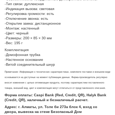
-Тип связи: дуплексная
-Индикация вызова: световая
-Регулировка громкости: есть
-Отключение звонка: есть
-Открытие замка: дистанционное
-Монтаж: настенный
-Цвет: черный
-Размеры: 200 × 85 × 30 мм
-Вес: 195 г
Комплектация
-Домофонная трубка
-Настенное основание
-Витой соединительный шнур
Примечание: Информация о технических характеристиках, комплекте поставки и внешнем виде
основывается на доступных на момент публикации данных. Фирма-производитель регулярно
вносит изменения с целью оптимизации продукта, поэтому характеристики поставленного
товара, внешний вид, цвет и комплектация могут отличаться от представленного описания.
Форма оплаты: Caspi Bank (Red, Credit, QR), Halyk Bank
(Credit, QR), наличный и безналичный расчет.
Адрес: г. Алматы, ул. Толе би 273а блок 4, вход со
двора, вывеска на стене Безопасный Дом