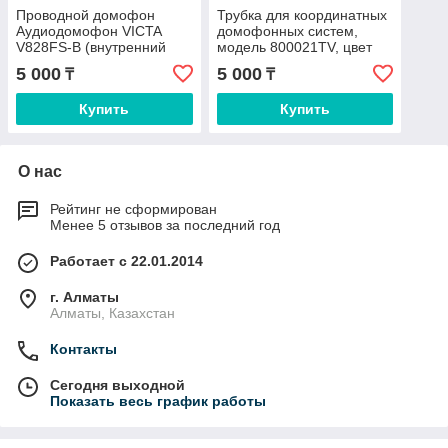
Проводной домофон
Трубка для координатных
Аудиодомофон VICTA
домофонных систем,
V828FS-B (внутренний
модель 800021TV, цвет
блок, переговорная
черный
5 000
5 000
₸
₸
трубка)
Купить
Купить
О нас
Рейтинг не сформирован
Менее 5 отзывов за последний год
Работает с 22.01.2014
г. Алматы
Алматы, Казахстан
Контакты
Сегодня выходной
Показать весь график работы