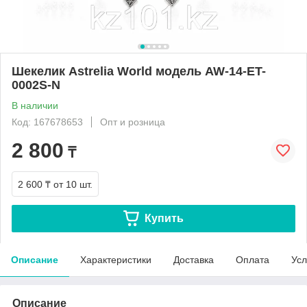
Шекелик Astrelia World модель AW-14-ET-
0002S-N
В наличии
Код: 167678653
Опт и розница
2 800
₸
2 600 ₸
от 10 шт.
Купить
Описание
Характеристики
Доставка
Оплата
Усл
Описание