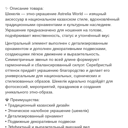
✨ Описание товара:
Шекелік — этно-украшение Astrelia World — изящный
аксессуар в национальном казахском стиле, вдохновлённый
традиционными орнаментами и культурным наследием.
Украшение предназначено для ношения на голове,
подчёркивает женственность, статус и утончённый вкус
Центральный элемент выполнен с детализированным
орнаментом и дополнен декоративными подвесками,
создающими лёгкое движение и выразительность.
Симметричные звенья по всей длине формируют
гармоничный и сбалансированный силуэт. Серебристый
оттенок придаёт украшению благородство и делает его
универсальным для национальных, сценических и
стилизованных образов. Шекелік идеально подойдёт для
фотосессий, мероприятий, праздников и создания
уникального этно-образа.
💎 Преимущества:
• Традиционный казахский дизайн
• Этническое налобное украшение (шекелік)
• Детализированный орнамент
• Подвижные декоративные подвески
• Эффектный и выразительный внешний вид