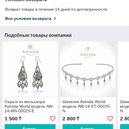
Возврат товара в течение 14 дней по договоренности
Все условия возврата
Подобные товары компании
Серьги из мельхиора
Шекелик Astrelia World
Шеке
Astrelia World модель AW-
модель AW-14-ET-0003S-
моде
14-MN-0002S-E
N
N
1 500
2 800
2 8
₸
₸
Купить
Купить