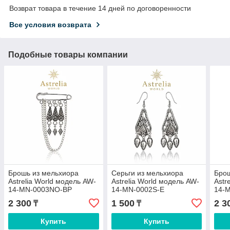
Возврат товара в течение 14 дней по договоренности
Все условия возврата
Подобные товары компании
Брошь из мельхиора
Серьги из мельхиора
Брош
Astrelia World модель AW-
Astrelia World модель AW-
Astr
14-MN-0003NO-BP
14-MN-0002S-E
14-
2 300
1 500
2 3
₸
₸
Купить
Купить