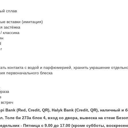
ый сплав
ные вставки (имитация)
ая застёжка
/ классика
ин
d
 г
ать контакта с водой и парфюмерией, хранить украшение отдельно
ния первоначального блеска
а
браза
в
встреч
i Bank (Red, Credit, QR), Halyk Bank (Credit, QR), наличный и
ул. Толе би 273а блок 4, вход со двора, вывеска на стене Без
дельник - Пятница с 9.00 до 17.00 (кроме субботы, воскресен