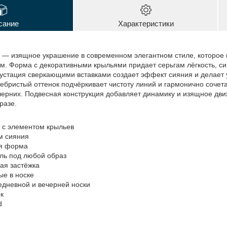
сание
Характеристики
ld — изящное украшение в современном элегантном стиле, которое
. Форма с декоративными крыльями придает серьгам лёгкость, си
рустация сверкающими вставками создает эффект сияния и делает 
ебристый оттенок подчёркивает чистоту линий и гармонично сочет
черних. Подвесная конструкция добавляет динамику и изящное дви
разе.
н с элементом крыльев
м сияния
ая форма
иль под любой образ
ая застёжка
ые в носке
едневной и вечерней носки
к
d