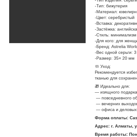
-Тип: бижутерия
-Материал: ювелирн
-Цвет: серебристый
-Вставка: декоратив
-Застёжка: английск
-Стиль: минимализм 
-Для кого: для женщ
-Бренд: Astrelia Worl
-Вес одной серьги: 3
-Размер: 35× 20 мм
🧼 Уход:
Рекомендуется избег
тканью для сохране
🎁 Идеально для:
— изящного подарк
— повседневного о
— вечерних выходо
— офиса и деловых 
Форма оплаты: Casp
Адрес: г. Алматы, 
Время работы: Поне