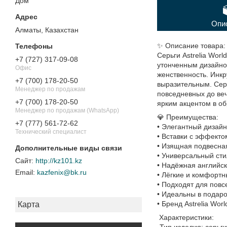
Дом"
Опи
Алматы, Казахстан
✨ Описание товара:
Серьги Astrelia Wor
+7 (727) 317-09-08
утонченным дизайном
Офис
женственность. Инк
+7 (700) 178-20-50
выразительным. Сер
Менеджер по продажам
повседневных до ве
+7 (700) 178-20-50
ярким акцентом в об
Менеджер по продажам (WhatsApp)
💎 Преимущества:
+7 (777) 561-72-62
• Элегантный дизай
Технический специалист
• Вставки с эффекто
• Изящная подвесн
• Универсальный ст
http://kz101.kz
• Надёжная английск
kazfenix@bk.ru
• Лёгкие и комфортн
• Подходят для повс
• Идеальны в подаро
• Бренд Astrelia Worl
Карта
Характеристики:
-Тип изделия: серьги