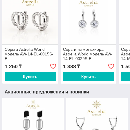
Серьги Astrelia World
Серьги из мельхиора
Серь
модель AW-14-EL-0015S-
Astrelia World модель AW-
Astr
E
14-EL-0029S-E
14-
1 250
1 388
1 5
₸
₸
Купить
Купить
Акционные предложения и новинки