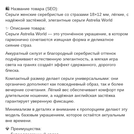
🛍️ Название товара (SEO):
Серьги женские серебристые со стразами 18×12 мм, лёгкие, с
надёжной застёжкой, элегантные серьги Astrelia World
✨ Описание товара:
Серьги Astrelia World — это утончённое украшение, в котором
гармонично сочетаются изящная форма и деликатное
сияние страз.
Аккуратный силуэт и благородный серебристый оттенок
подчёркивают естественную элегантность, а мягкая игра
света на гранях создаёт эффект сдержанного, дорогого
блеска.
Компактный размер делает серьги универсальными: они
органично дополняют как повседневный образ, так и более
вечерние сочетания. Лёгкий вес обеспечивает комфорт при
длительном ношении, а надёжная английская застёжка
гарантирует уверенную фиксацию.
Минимализм в деталях и внимание к пропорциям делают эту
модель базовым украшением, которое остаётся актуальным
вне времени.
💎 Преимущества: