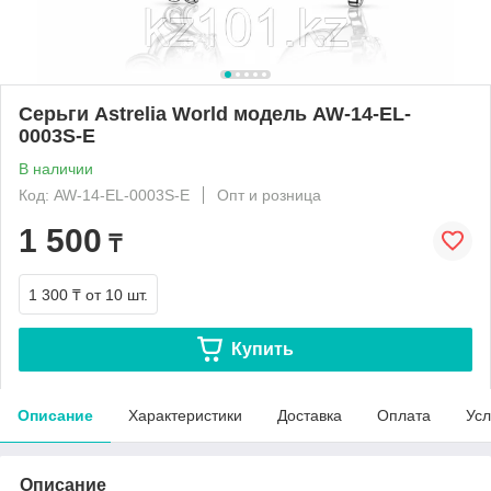
Серьги Astrelia World модель AW-14-EL-
0003S-E
В наличии
Код: AW-14-EL-0003S-E
Опт и розница
1 500
₸
1 300 ₸
от 10 шт.
Купить
Описание
Характеристики
Доставка
Оплата
Усл
Описание