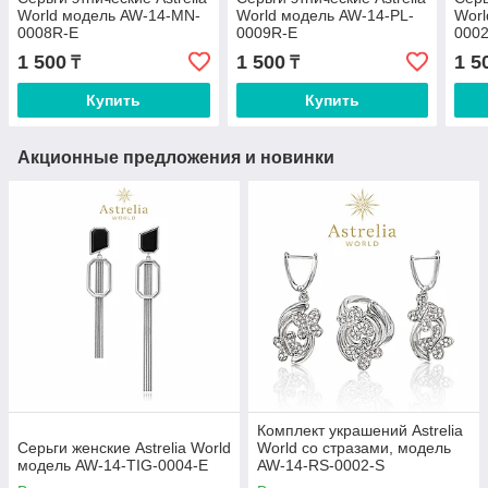
World модель AW-14-MN-
World модель AW-14-PL-
Worl
0008R-E
0009R-E
0002
1 500
1 500
1 5
₸
₸
Купить
Купить
Акционные предложения и новинки
Комплект украшений Astrelia
Серьги женские Astrelia World
World со стразами, модель
модель AW-14-TIG-0004-E
AW-14-RS-0002-S