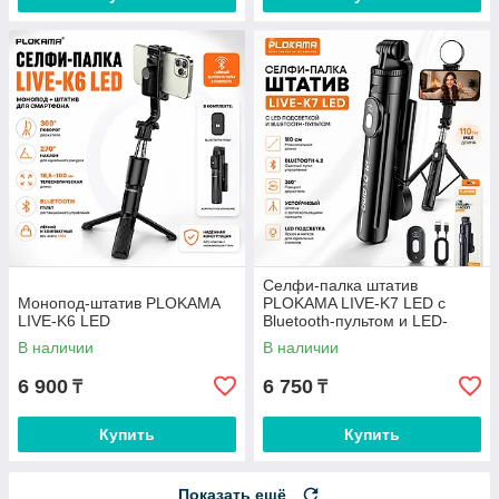
Селфи-палка штатив
Монопод-штатив PLOKAMA
PLOKAMA LIVE-K7 LED с
LIVE-K6 LED
Bluetooth-пультом и LED-
подсветкой, 110 см
В наличии
В наличии
6 900
6 750
₸
₸
Купить
Купить
Показать ещё