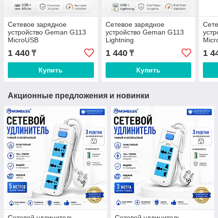
Сетевое зарядное
Сетевое зарядное
Сете
устройство Geman G113
устройство Geman G113
уст
MicroUSB
Lightning
Micr
1 440
1 440
1 4
₸
₸
Купить
Купить
Акционные предложения и новинки
Сетевой удлинитель
Сетевой удлинитель