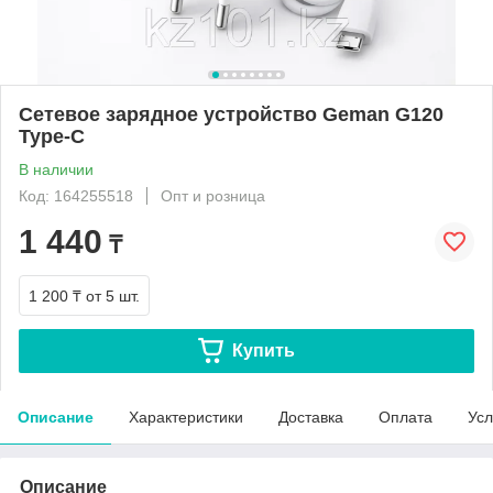
Сетевое зарядное устройство Geman G120
Type-C
В наличии
Код: 164255518
Опт и розница
1 440
₸
1 200 ₸
от 5 шт.
Купить
Описание
Характеристики
Доставка
Оплата
Усл
Описание