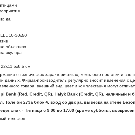
 птицами
роприятия
в:
да
ELL 10-30x50
атив
ка объектива
ка окуляра
 22х11.5х8.5 см
мация о технических характеристиках, комплекте поставки и внеш
ии данных. Фирма-производитель регулярно вносит изменения с це
авленного товара, внешний вид, цвет и комплектация могут отлича
i Bank (Red, Credit, QR), Halyk Bank (Credit, QR), наличный и
ул. Толе би 273а блок 4, вход со двора, вывеска на стене Без
дельник - Пятница с 9.00 до 17.00 (кроме субботы, воскресен
ный телескоп