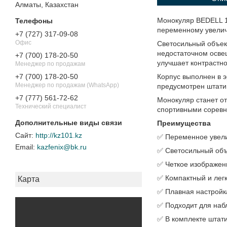
Алматы, Казахстан
Монокуляр BEDELL 1
переменному увелич
+7 (727) 317-09-08
Офис
Светосильный объек
недостаточном осве
+7 (700) 178-20-50
улучшает контрастно
Менеджер по продажам
Корпус выполнен в э
+7 (700) 178-20-50
Менеджер по продажам (WhatsApp)
предусмотрен штати
+7 (777) 561-72-62
Монокуляр станет от
Технический специалист
спортивными соревн
Преимущества
http://kz101.kz
✅ Переменное увел
kazfenix@bk.ru
✅ Светосильный объ
✅ Четкое изображени
✅ Компактный и легк
Карта
✅ Плавная настройк
✅ Подходит для наб
✅ В комплекте штат