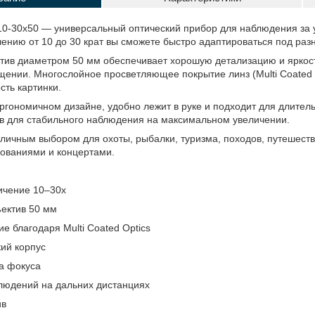
0-30x50 — универсальный оптический прибор для наблюдения за
ению от 10 до 30 крат вы сможете быстро адаптироваться под раз
тив диаметром 50 мм обеспечивает хорошую детализацию и яркос
щении. Многослойное просветляющее покрытие линз (Multi Coated 
сть картинки.
ргономичном дизайне, удобно лежит в руке и подходит для длител
в для стабильного наблюдения на максимальном увеличении.
личным выбором для охоты, рыбалки, туризма, походов, путешеств
ованиями и концертами.
ичение 10–30x
ектив 50 мм
е благодаря Multi Coated Optics
ий корпус
а фокуса
людений на дальних дистанциях
ив