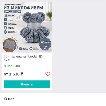
Тряпка мишка Haoda HD-
4249
В наличии
1 530
от
₸
Купить
О нас