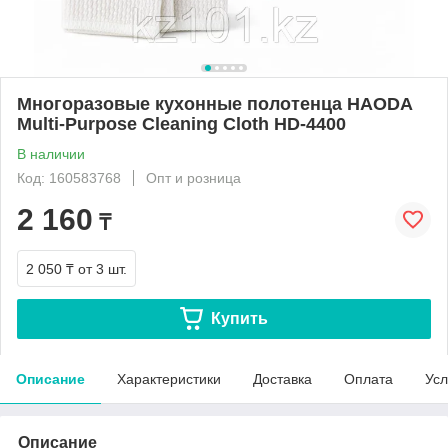
Многоразовые кухонные полотенца HAODA
Multi-Purpose Cleaning Cloth HD-4400
В наличии
Код: 160583768
Опт и розница
2 160
₸
2 050 ₸
от 3 шт.
Купить
Описание
Характеристики
Доставка
Оплата
Усл
Описание