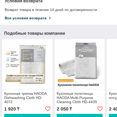
Условия возврата
Возврат товара в течение 14 дней по договоренности
Все условия возврата
Подобные товары компании
Кухонная тряпка HAODA
Кухонные полотенца
Кухо
Dishwashing Cloth HD-
HAODA Multi-Purpose
пос
4072
Cleaning Cloth HD-4439
1 920
2 050
2 4
₸
₸