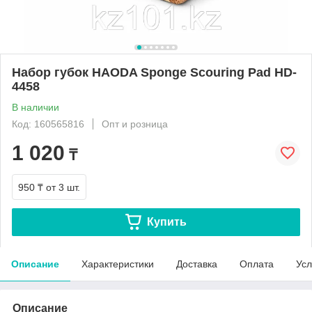
Набор губок HAODA Sponge Scouring Pad HD-
4458
В наличии
Код: 160565816
Опт и розница
1 020
₸
950 ₸
от 3 шт.
Купить
Описание
Характеристики
Доставка
Оплата
Усл
Описание