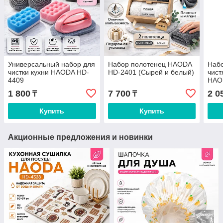
Универсальный набор для
Набор полотенец HAODA
Набо
чистки кухни HAODA HD-
HD-2401 (Сырей и белый)
чист
4409
HAOD
Silk
1 800
7 700
2 0
₸
₸
Купить
Купить
Акционные предложения и новинки