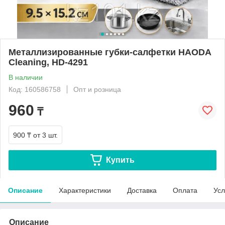
Металлизированные губки-салфетки HAODA
Cleaning, HD-4291
В наличии
Код: 160586758
Опт и розница
960
₸
900 ₸
от 3 шт.
Купить
Описание
Характеристики
Доставка
Оплата
Усл
Описание