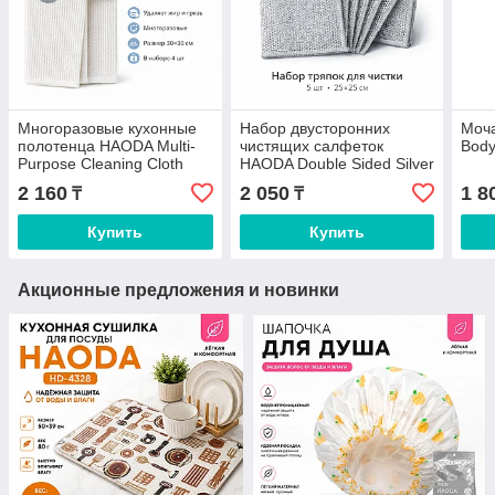
Многоразовые кухонные
Набор двусторонних
Моч
полотенца HAODA Multi-
чистящих салфеток
Body
Purpose Cleaning Cloth
HAODA Double Sided Silver
HD-4400
Silk Cleaning Clot, HD-4339
2 160
2 050
1 8
₸
₸
Купить
Купить
Акционные предложения и новинки