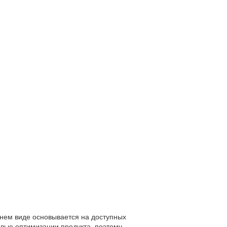
нем виде основывается на доступных
лью оптимизации продукта, поэтому