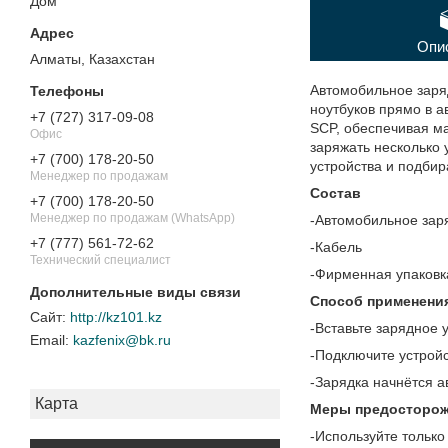
Дом"
Опи
Алматы, Казахстан
Автомобильное заря
ноутбуков прямо в 
+7 (727) 317-09-08
SCP, обеспечивая м
Офис
заряжать несколько 
+7 (700) 178-20-50
устройства и подби
Менеджер по продажам
Состав
+7 (700) 178-20-50
Менеджер по продажам (WhatsApp)
-Автомобильное зар
+7 (777) 561-72-62
-Кабель
Технический специалист
-Фирменная упаковк
Способ применени
http://kz101.kz
-Вставьте зарядное 
kazfenix@bk.ru
-Подключите устройс
-Зарядка начнётся 
Карта
Меры предосторож
-Используйте только