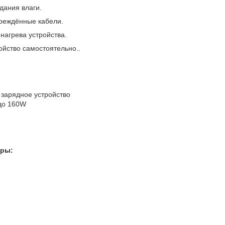
дания влаги.
вреждённые кабели.
 нагрева устройства.
ойство самостоятельно..
зарядное устройство
о 160W
тры
: