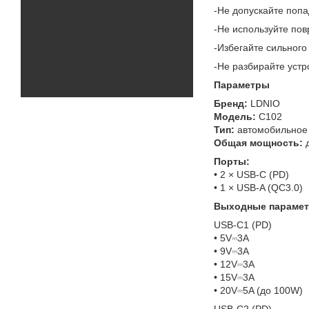
-Не допускайте попа
-Не используйте по
-Избегайте сильного
-Не разбирайте устр
Параметры
Бренд:
LDNIO
Модель:
C102
Тип:
автомобильное 
Общая мощность:
д
Порты
:
• 2 × USB-C (PD)
• 1 × USB-A (QC3.0)
Выходные
параме
USB-C1 (PD)
• 5V⎓3A
• 9V⎓3A
• 12V⎓3A
• 15V⎓3A
• 20V⎓5A (до 100W)
USB-C2 (PD)