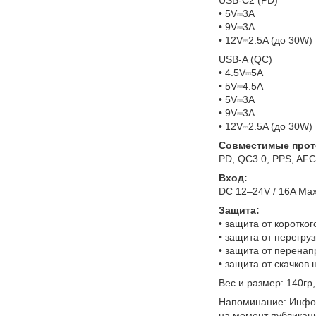
• 5V⎓3A
• 9V⎓3A
• 12V⎓2.5A (до 30W)
USB-A (QC)
• 4.5V⎓5A
• 5V⎓4.5A
• 5V⎓3A
• 9V⎓3A
• 12V⎓2.5A (до 30W)
Совместимые прот
PD, QC3.0, PPS, AFC
Вход:
DC 12–24V / 16A Ma
Защита:
• защита от коротко
• защита от перегруз
• защита от перена
• защита от скачков
Вес и размер: 140гр,
Напоминание: Инфор
на момент публикац