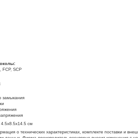
околы:
, FCP, SCP
x
го замыкания
ки
пряжения
 напряжения
 4.5х8.5х14.5 см
мация о технических характеристиках, комплекте поставки и внеш
ии данных. Фирма-производитель регулярно вносит изменения с це