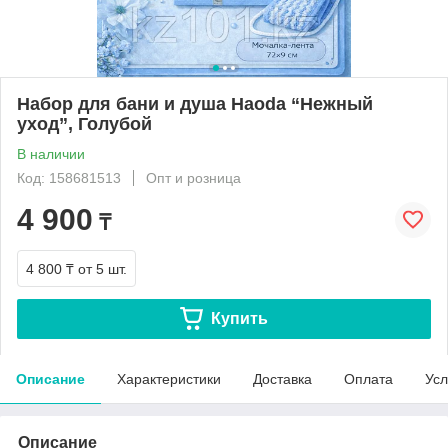
Набор для бани и душа Haoda “Нежный
уход”, Голубой
В наличии
Код: 158681513
Опт и розница
4 900
₸
4 800 ₸
от 5 шт.
Купить
Описание
Характеристики
Доставка
Оплата
Усл
Описание