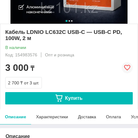
Кабель LDNIO LC632C USB-C — USB-C PD,
100W, 2 м
В наличии
Код: 154983576
Опт и розница
3 000
₸
2 700 ₸
от 3 шт.
Купить
Описание
Характеристики
Доставка
Оплата
Усл
Описание