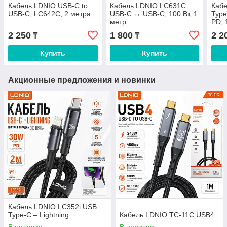
Кабель LDNIO USB-C to
Кабель LDNIO LC631C
Кабе
USB-C, LC642C, 2 метра
USB-C ↔ USB-C, 100 Вт, 1
Type
метр
PD, 
2 250
1 800
2 2
₸
₸
Купить
Купить
Акционные предложения и новинки
Кабель LDNIO LC352i USB
Type-C – Lightning
Кабель LDNIO TC-11C USB4