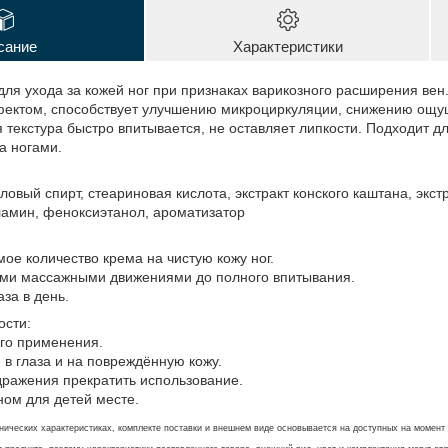
сание
Характеристики
для ухода за кожей ног при признаках варикозного расширения ве
ктом, способствует улучшению микроциркуляции, снижению ощущ
 текстура быстро впитывается, не оставляет липкости. Подходит д
а ногами.
ловый спирт, стеариновая кислота, экстракт конского каштана, экст
ламин, феноксиэтанол, ароматизатор
:
ое количество крема на чистую кожу ног.
ими массажными движениями до полного впитывания.
за в день.
ости:
ого применения.
 в глаза и на повреждённую кожу.
дражения прекратить использование.
ном для детей месте.
ических характеристиках, комплекте поставки и внешнем виде основывается на доступных на момент