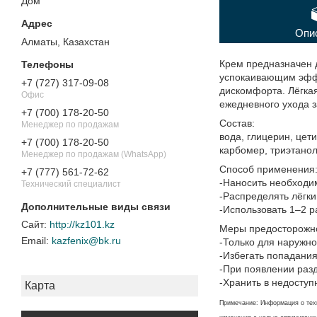
Дом"
Опи
Алматы, Казахстан
Крем предназначен 
успокаивающим эффе
+7 (727) 317-09-08
дискомфорта. Лёгкая
Офис
ежедневного ухода з
+7 (700) 178-20-50
Состав:
Менеджер по продажам
вода, глицерин, цети
+7 (700) 178-20-50
карбомер, триэтано
Менеджер по продажам (WhatsApp)
Способ применения
+7 (777) 561-72-62
-Наносить необходим
Технический специалист
-Распределять лёгк
-Использовать 1–2 ра
http://kz101.kz
Меры предосторожн
kazfenix@bk.ru
-Только для наружн
-Избегать попадания
-При появлении раз
-Хранить в недоступ
Карта
Примечание: Информация о техн