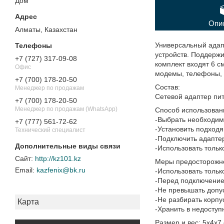
Дом"
Опи
Алматы, Казахстан
Универсальный адап
устройств. Поддержив
+7 (727) 317-09-08
комплект входят 6 с
Офис
модемы, телефоны, 
+7 (700) 178-20-50
Состав:
Менеджер по продажам
Cетевой адаптер пит
+7 (700) 178-20-50
Менеджер по продажам (WhatsApp)
Способ использован
-Выбрать необходим
+7 (777) 561-72-62
-Установить подход
Технический специалист
-Подключить адаптер
-Использовать тольк
http://kz101.kz
Меры предосторожн
kazfenix@bk.ru
-Использовать тольк
-Перед подключение
-Не превышать допу
-Не разбирать корпу
Карта
-Хранить в недоступ
Размер и вес: 5х4х7 