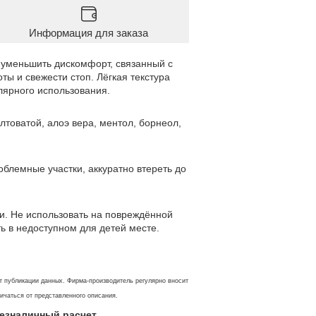
Информация для заказа
 уменьшить дискомфорт, связанный с
ы и свежести стоп. Лёгкая текстура
лярного использования.
лтоватой, алоэ вера, ментол, борнеол,
блемные участки, аккуратно втереть до
ки. Не использовать на повреждённой
ь в недоступном для детей месте.
т публикации данных. Фирма-производитель регулярно вносит
личаться от представленного описания.
 безналичный расчет.