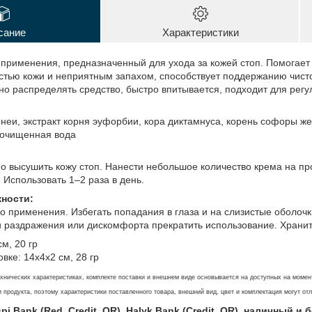
сание
Характеристики
 применения, предназначенный для ухода за кожей стоп. Помогает
ью кожи и неприятным запахом, способствует поддержанию чистот
о распределять средство, быстро впитывается, подходит для регу
онеи, экстракт корня эуфорбии, кора диктамнуса, корень софоры же
 очищенная вода
о высушить кожу стоп. Нанести небольшое количество крема на про
 Использовать 1–2 раза в день.
ности:
о применения. Избегать попадания в глаза и на слизистые оболоч
 раздражения или дискомфорта прекратить использование. Хранит
см, 20 гр
вке: 14х4х2 см, 28 гр
нических характеристиках, комплекте поставки и внешнем виде основывается на доступных на момен
 продукта, поэтому характеристики поставленного товара, внешний вид, цвет и комплектация могут от
i Bank (Red, Credit, QR), Halyk Bank (Credit, QR), наличный и