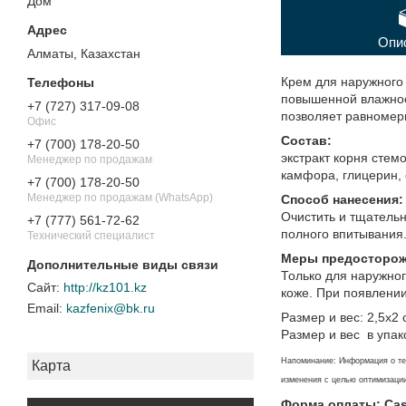
Дом"
Опи
Алматы, Казахстан
Крем для наружного
повышенной влажност
+7 (727) 317-09-08
позволяет равномерн
Офис
Состав:
+7 (700) 178-20-50
экстракт корня стем
Менеджер по продажам
камфора, глицерин,
+7 (700) 178-20-50
Менеджер по продажам (WhatsApp)
Способ нанесения:
Очистить и тщательн
+7 (777) 561-72-62
полного впитывания.
Технический специалист
Меры предосторож
Только для наружног
http://kz101.kz
коже. При появлении
kazfenix@bk.ru
Размер и вес: 2,5х2 
Размер и вес в упако
Напоминание: Информация о тех
Карта
изменения с целью оптимизации
Форма оплаты: Casp