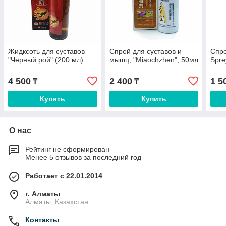
Жидксоть для суставов
Спрей для суставов и
Спре
"Черный рой" (200 мл)
мышц, "Miaochzhen", 50мл
Spre
4 500
2 400
1 5
₸
₸
Купить
Купить
О нас
Рейтинг не сформирован
Менее 5 отзывов за последний год
Работает с 22.01.2014
г. Алматы
Алматы, Казахстан
Контакты