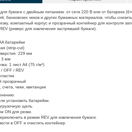
ля бумаги с двойным питанием: от сети 220 В или от батареек (6
ий, банковских чеков и других бумажных материалов, чтобы снизит
езку, компактный корпус и прозрачный контейнер для контроля з
REV (реверс для извлечения застрявшей бумаги).
×AA батарейки
я (strip-cut)
тверстия: 229 мм
 3 мм
ка: 1 лист А4 (75 г/м²)
 / OFF / REV
пластик
й прозрачный
 счета, чеки, квитанции
енению:
или установить батарейки.
загрузочную щель.
им ON для резки.
переключить в режим REV для извлечения бумаги.
ести в OFF и очистить контейнер.
: