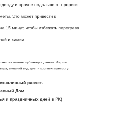
 одежду и прочее подальше от прорези
меты. Это может привести к
а 15 минут, чтобы избежать перегрева
лей и химии.
упных на момент публикации данных. Фирма-
вара, внешний вид, цвет и комплектация могут
 безналичный расчет.
опасный Дом
ья и праздничных дней в РК)