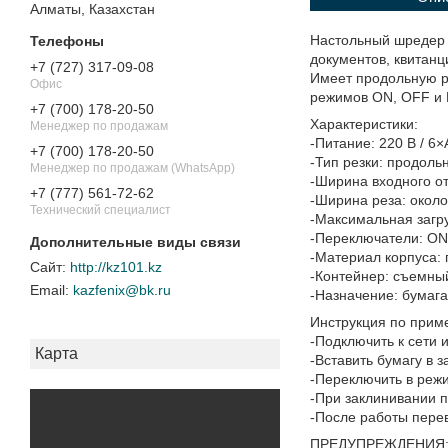
Алматы, Казахстан
Настольный шредер д
документов, квитанц
+7 (727) 317-09-08
Имеет продольную р
Офис
режимов ON, OFF и 
+7 (700) 178-20-50
Характеристики:
Менеджер по продажам
-Питание: 220 В / 6
+7 (700) 178-20-50
-Тип резки: продольна
Менеджер по продажам (WhatsApp)
-Ширина входного о
+7 (777) 561-72-62
-Ширина реза: около
Технический специалист
-Максимальная загруз
-Переключатели: ON
-Материал корпуса: 
http://kz101.kz
-Контейнер: съемны
kazfenix@bk.ru
-Назначение: бумага,
Инструкция по прим
-Подключить к сети 
Карта
-Вставить бумагу в 
-Переключить в реж
-При заклинивании 
-После работы перев
ПРЕДУПРЕЖДЕНИЯ