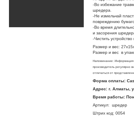
-Во избежание травм
шредера.
-Не измельчай пласт
повреждению бумаго
-Во время длительн
и засорения шредер
-Чистить устройство
Размер и вес: 27х15х
Размер и вес в упак
Напоминание: Информация о
производитель регулярно вн
отличаться от представленн
Форма оплаты: Casp
Адрес: г. Алматы, 
Время работы: Поне
Артикул: шредер
Штрих код: 0054