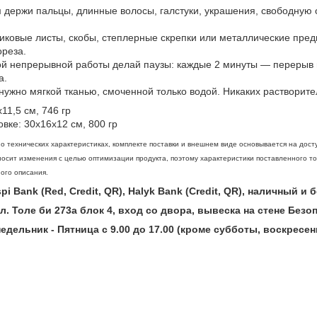
 держи пальцы, длинные волосы, галстуки, украшения, свободную
иковые листы, скобы, степлерные скрепки или металлические пред
реза.
ой непрерывной работы делай паузы: каждые 2 минуты — перерыв н
а.
 нужно мягкой тканью, смоченной только водой. Никаких растворите
11,5 см, 746 гр
овке: 30х16х12 см, 800 гр
 технических характеристиках, комплекте поставки и внешнем виде основывается на дост
осит изменения с целью оптимизации продукта, поэтому характеристики поставленного то
ого описания.
i Bank (Red, Credit, QR), Halyk Bank (Credit, QR), наличный и
ул. Толе би 273а блок 4, вход со двора, вывеска на стене Без
дельник - Пятница с 9.00 до 17.00 (кроме субботы, воскресен