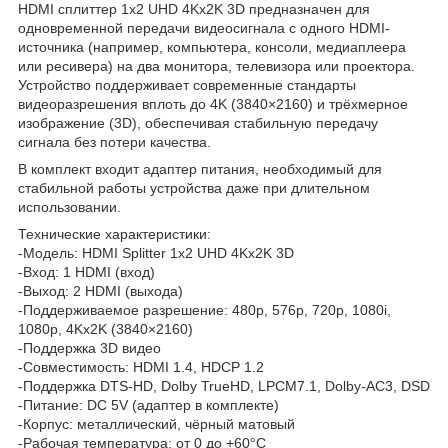
HDMI сплиттер 1x2 UHD 4Kx2K 3D предназначен для
одновременной передачи видеосигнала с одного HDMI-
источника (например, компьютера, консоли, медиаплеера
или ресивера) на два монитора, телевизора или проектора.
Устройство поддерживает современные стандарты
видеоразрешения вплоть до 4K (3840×2160) и трёхмерное
изображение (3D), обеспечивая стабильную передачу
сигнала без потери качества.
В комплект входит адаптер питания, необходимый для
стабильной работы устройства даже при длительном
использовании.
Технические характеристики:
-Модель: HDMI Splitter 1x2 UHD 4Kx2K 3D
-Вход: 1 HDMI (вход)
-Выход: 2 HDMI (выхода)
-Поддерживаемое разрешение: 480p, 576p, 720p, 1080i,
1080p, 4Kx2K (3840×2160)
-Поддержка 3D видео
-Совместимость: HDMI 1.4, HDCP 1.2
-Поддержка DTS-HD, Dolby TrueHD, LPCM7.1, Dolby-AC3, DSD
-Питание: DC 5V (адаптер в комплекте)
-Корпус: металлический, чёрный матовый
-Рабочая температура: от 0 до +60°C