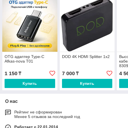
OTG адаптер Type-C
DOD 4K HDMI Splitter 1x2
Выс
Afkas-nova T01
кабе
830
1 150
7 000
4 5
₸
₸
Купить
Купить
О нас
Рейтинг не сформирован
Менее 5 отзывов за последний год
Работает с 22.01.2014