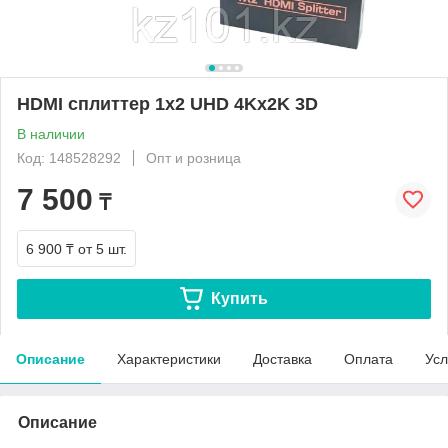
HDMI сплиттер 1x2 UHD 4Kx2K 3D
В наличии
Код: 148528292
Опт и розница
7 500
₸
6 900 ₸
от 5 шт.
Купить
Описание
Характеристики
Доставка
Оплата
Усл
Описание