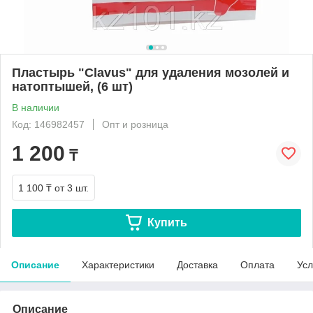
Пластырь "Clavus" для удаления мозолей и
натоптышей, (6 шт)
В наличии
Код: 146982457
Опт и розница
1 200
₸
1 100 ₸
от 3 шт.
Купить
Описание
Характеристики
Доставка
Оплата
Усл
Описание