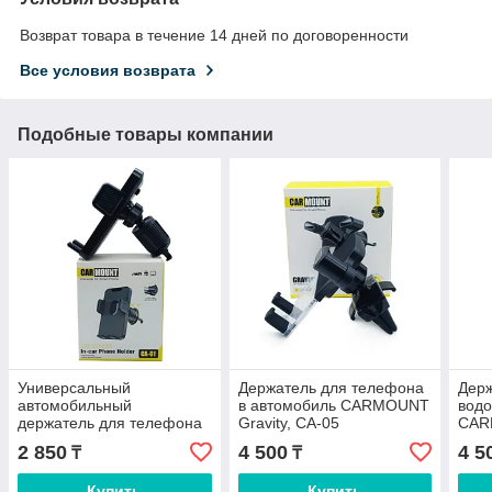
Возврат товара в течение 14 дней по договоренности
Все условия возврата
Подобные товары компании
Универсальный
Держатель для телефона
Держ
автомобильный
в автомобиль CARMOUNT
вод
держатель для телефона
Gravity, CA-05
CAR
CARMOUNT CA-01
вело
2 850
4 500
4 5
₸
₸
Купить
Купить