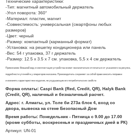
Технические характеристики:
-Тип: магнитный автомобильный держатель
-Угол поворота: 360°
-Материал: пластик, магнит
-Совместимость: универсальная (смартфоны любых
размеров)
-Цвет: черный
-Размер: компактный (карманный формат)
-Установка: на решетку кондиционера или панель
-Вес: 54 г упаковка, 37 г держатель
-Размер: 12.5 х 3.5 х 7 см. упаковка, 5,5 х 4 см держатель
Примечание: Внешний вид и комплектация устройства может незначительно отличаться от указанного на рисунке,
подробности уточняйте у операторов магазина. Производитель сохраняет за собой право вносить поправки
и изменять характеристики изделия, не ухудшающие его потребительских свойств
Форма оплаты: Caspi Bank (Red, Credit, QR), Halyk Bank
(Credit, QR), наличный и безналичный расчет.
Адрес: г. Алматы, ул. Толе би 273а блок 4, вход со
двора, вывеска на стене Безопасный Дом
Время работы: Понедельник - Пятница с 9.00 до 17.00
(кроме субботы, воскресенья и праздничных дней в РК)
Артикул: UN-01