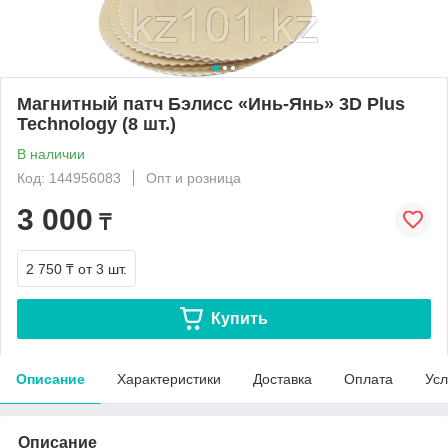
Магнитный патч Бэлисс «Инь-Янь» 3D Plus
Technology (8 шт.)
В наличии
Код: 144956083
Опт и розница
3 000
₸
2 750 ₸
от 3 шт.
Купить
Описание
Характеристики
Доставка
Оплата
Усл
Описание