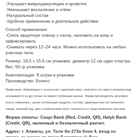
-Улучшает микроциркуляцию и кровоток
-Уменьшает воспаление и отёки
-Натуральный состав
-Удобное применение и длительное действие
Способ применения:
-Снять защитную плёнку с патча, наложить на кожу и
зафиксировать.
-Снимать через 12–24 часа. Можно использовать на любых
участках тела.
Размер: 18,5 х 15,5 см упаковка. диаметр 12 см один пластрь
Вес: 50 гр упаковка
Комплектация: 8 штуки в упаковке
Производство: Бэлисс
Примечание: Информация о технических характеристиках, комплекте поставки и внешнем виде
основывается на доступных на момент публикации данных. Фирма-производитель регулярно
вносит изменения с целью оптимизации продукта, поэтому характеристики поставленного
товара, внешний вид, цвет и комплектация могут отличаться от представленного описания.
Форма оплаты: Caspi Bank (Red, Credit, QR), Halyk Bank
(Credit, QR), наличный и безналичный расчет.
Адрес: г. Алматы, ул. Толе би 273а блок 4, вход со
двора, вывеска на стене Безопасный Дом