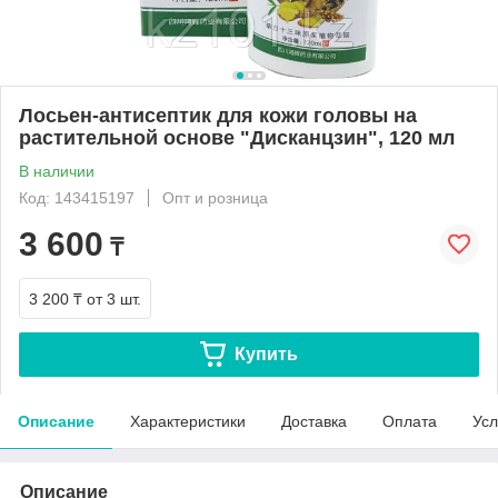
Лосьен-антисептик для кожи головы на
растительной основе "Дисканцзин", 120 мл
В наличии
Код: 143415197
Опт и розница
3 600
₸
3 200 ₸
от 3 шт.
Купить
Описание
Характеристики
Доставка
Оплата
Усл
Описание