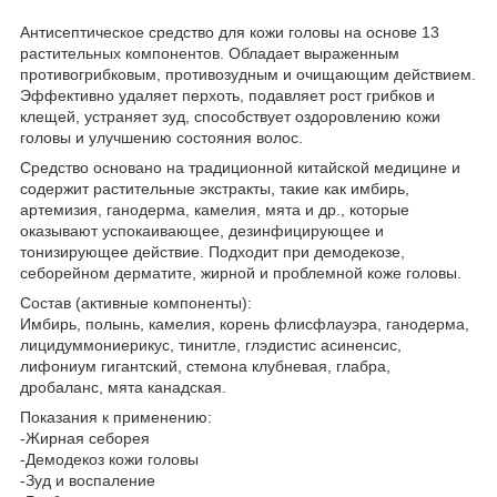
Антисептическое средство для кожи головы на основе 13
растительных компонентов. Обладает выраженным
противогрибковым, противозудным и очищающим действием.
Эффективно удаляет перхоть, подавляет рост грибков и
клещей, устраняет зуд, способствует оздоровлению кожи
головы и улучшению состояния волос.
Средство основано на традиционной китайской медицине и
содержит растительные экстракты, такие как имбирь,
артемизия, ганодерма, камелия, мята и др., которые
оказывают успокаивающее, дезинфицирующее и
тонизирующее действие. Подходит при демодекозе,
себорейном дерматите, жирной и проблемной коже головы.
Состав (активные компоненты):
Имбирь, полынь, камелия, корень флисфлауэра, ганодерма,
лицидуммониерикус, тинитле, глэдистис асиненсис,
лифониум гигантский, стемона клубневая, глабра,
дробаланс, мята канадская.
Показания к применению:
-Жирная себорея
-Демодекоз кожи головы
-Зуд и воспаление