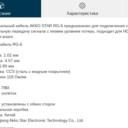
сание
Характеристики
иальный кабель AKKO STAR RG-6 предназначен для подключения с
ьную передачу сигнала с низким уровнем потерь, подходит для HD
и влаге.
кабель RG-6
: 1.02 мм
а: 4.57 мм
6.80 мм
ка: CCS (сталь с медным покрытием)
нее 118 Ом/км
: ПВХ
 оплёток
, установлены с обеих сторон
альная коробка
а: Китай
ang Akko Star Electronic Technology Co., Ltd.
енению: