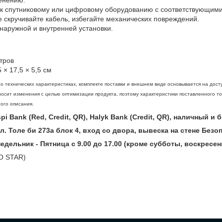
 к спутниковому или цифровому оборудованию с соответствующим
е скручивайте кабель, избегайте механических повреждений.
наружной и внутренней установки.
тров
 × 17,5 × 5,5 см
 технических характеристиках, комплекте поставки и внешнем виде основывается на дост
осит изменения с целью оптимизации продукта, поэтому характеристики поставленного то
ого описания.
i Bank (Red, Credit, QR), Halyk Bank (Credit, QR), наличный и
ул. Толе би 273а блок 4, вход со двора, вывеска на стене Без
дельник - Пятница с 9.00 до 17.00 (кроме субботы, воскресен
O STAR)