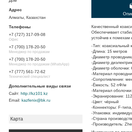
Дом"
Опи
Алматы, Казахстан
Качественный коакс
Обеспечивает стабил
+7 (727) 317-09-08
устойчив к помехам 
Офис
-Тип: коаксиальный 
+7 (700) 178-20-50
-Длина: 15 метров
Менеджер по продажам
-Диаметр проводника
+7 (700) 178-20-50
-Диаметр диэлектрик
Менеджер по продажам (WhatsApp)
-Диаметр оболочки: 
+7 (777) 561-72-62
-Материал проводни
Технический специалист
-Сопротивление: ме
-Ёмкость: 52 пФ/м
-Материал оболочки
http://kz101.kz
-Экранирование: 112
kazfenix@bk.ru
-Цвет: чёрный
-Коннекторы: F-типа
-Упаковка: индивиду
-Страна производств
Карта
-Производитель: Zheji
Инструкция по прим