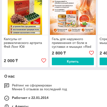
Капсулы от
Гель для наружного
Спре
ревматического артрита
применения от боли в
мышц
Фей Лонг Юй
суставах и мышцах «Red
Hot», 30 гр
2 800
2 4
₸
2 000
₸
Купить
О нас
Рейтинг не сформирован
Менее 5 отзывов за последний год
Работает с 22.01.2014
г. Алматы