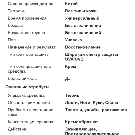
Страна производитель
Китай
Тип кожи
Все типы кожи
Время применения
Универсальный
Возраст
Без ограничений
Возрастная группа
Без ограничений
Пол
Унисекс
Назначение и результат
Восстановление
Тип фактора защиты
Широкий спектр защиты
UVA/UVB
Тип солнцезащитного
Крем
средства
Водостойкость
Да
Основные атрибуты
Упаковка средства
Тюбик
Область применения
Локти, Ноги, Руки, Спина
Проблема и состояние
Травмы, ушибы, растяжения
кожи
Консистенция средства
Кремообразная
Действие
Заживляющее,
Противовоспалительное