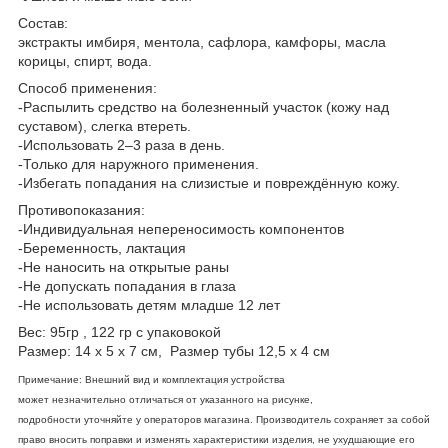
Состав:
экстракты имбиря, ментола, сафлора, камфоры, масла
корицы, спирт, вода.
Способ применения:
-Распылить средство на болезненный участок (кожу над
суставом), слегка втереть.
-Использовать 2–3 раза в день.
-Только для наружного применения.
-Избегать попадания на слизистые и повреждённую кожу.
Противопоказания:
-Индивидуальная непереносимость компонентов
-Беременность, лактация
-Не наносить на открытые раны
-Не допускать попадания в глаза
-Не использовать детям младше 12 лет
Вес: 95гр , 122 гр с упаковокой
Размер: 14 x 5 x 7 см, Размер тубы 12,5 x 4 см
Примечание: Внешний вид и комплектация устройства
может незначительно отличаться от указанного на рисунке,
подробности уточняйте у операторов магазина. Производитель сохраняет за собой
право вносить поправки и изменять характеристики изделия, не ухудшающие его