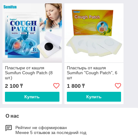
Пластыри от кашля
Пластырь от кашля
Sumifun Cough Patch (8
Sumifun "Cough Patch", 6
шт.)
шт
2 100
1 800
₸
₸
Купить
Купить
О нас
Рейтинг не сформирован
Менее 5 отзывов за последний год