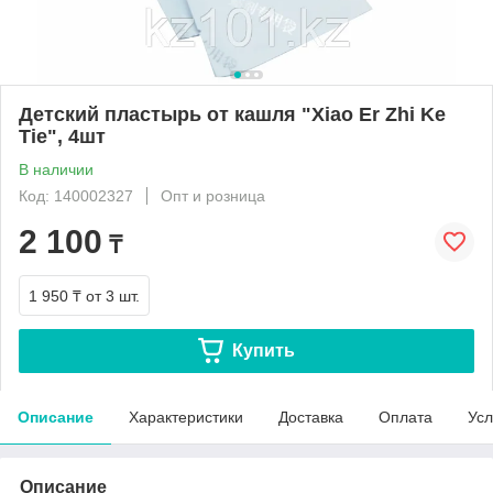
Детский пластырь от кашля "Xiao Er Zhi Ke
Tie", 4шт
В наличии
Код: 140002327
Опт и розница
2 100
₸
1 950 ₸
от 3 шт.
Купить
Описание
Характеристики
Доставка
Оплата
Усл
Описание