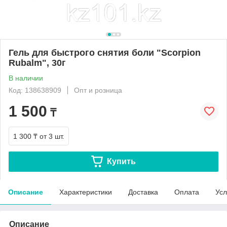
Гель для быстрого снятия боли "Scorpion
Rubalm", 30г
В наличии
Код: 138638909
Опт и розница
1 500
₸
1 300 ₸
от 3 шт.
Купить
Описание
Характеристики
Доставка
Оплата
Усл
Описание