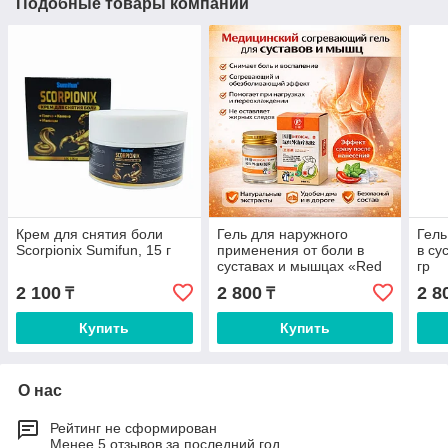
Подобные товары компании
Крем для снятия боли
Гель для наружного
Гель
Scorpionix Sumifun, 15 г
применения от боли в
в су
суставах и мышцах «Red
гр
Hot», 30 гр
2 100
2 800
2 8
₸
₸
Купить
Купить
О нас
Рейтинг не сформирован
Менее 5 отзывов за последний год