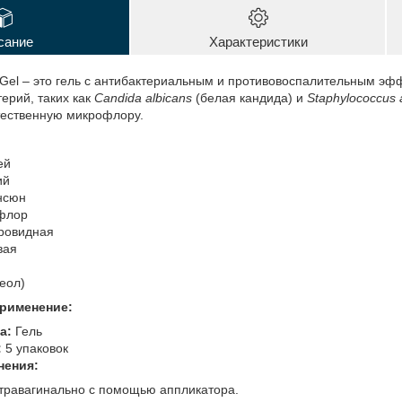
сание
Характеристики
 Gel – это гель с антибактериальным и противовоспалительным эф
ерий, таких как
Candida albicans
(белая кандида) и
Staphylococcus 
тественную микрофлору.
ей
ий
нсюн
флор
ровидная
вая
еол)
рименение:
а:
Гель
:
5 упаковок
нения:
травагинально с помощью аппликатора.