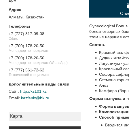
Дом"
Опи
Алматы, Казахстан
Gynecological Bonus
болезнетворных бакт
+7 (727) 317-09-08
этом не нарушая ес
Офис
Состав:
+7 (700) 178-20-50
Менеджер по продажам
Красный шалф
Дудник китайск
+7 (700) 178-20-50
Менеджер по продажам (WhatsApp)
Лигустикум чуа
Красильный са
+7 (777) 561-72-62
Софора сафло
Технический специалист
Стемона корне
Алоэ
Камфора (борн
http://kz101.kz
kazfenix@bk.ru
Форма выпуска и п
Форма выпуск
Комплектация
Карта
Способ приме
Вводится ин