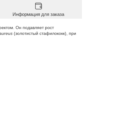
Информация для заказа
фектом. Он подавляет рост
aureus
(золотистый стафилококк), при