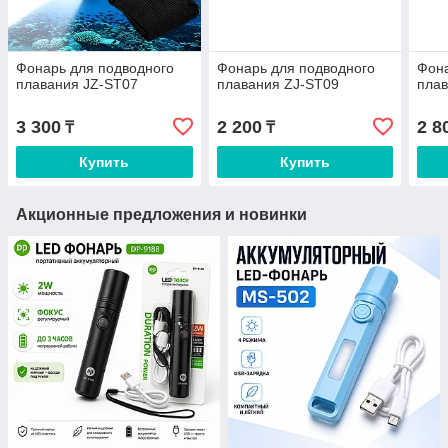
Фонарь для подводного
Фонарь для подводного
Фона
плавания JZ-ST07
плавания ZJ-ST09
плав
3 300
2 200
2 8
₸
₸
Купить
Купить
Акционные предложения и новинки