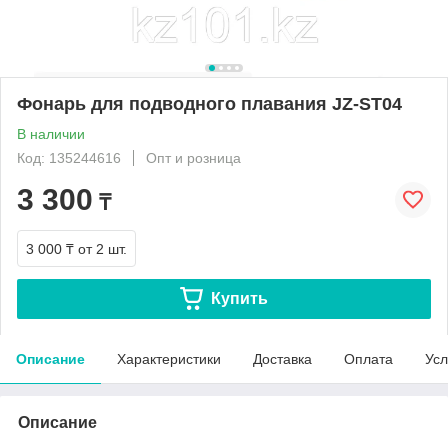
Фонарь для подводного плавания JZ-ST04
В наличии
Код: 135244616
Опт и розница
3 300
₸
3 000 ₸
от 2 шт.
Купить
Описание
Характеристики
Доставка
Оплата
Усл
Описание