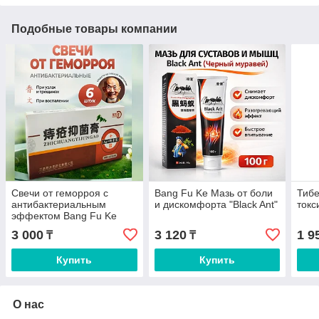
Подобные товары компании
Свечи от геморроя с
Bang Fu Ke Мазь от боли
Тибе
антибактериальным
и дискомфорта "Black Ant"
токс
эффектом Bang Fu Ke
"Zhichuangyijungao", 6 шт
3 000
3 120
1 9
₸
₸
Купить
Купить
О нас