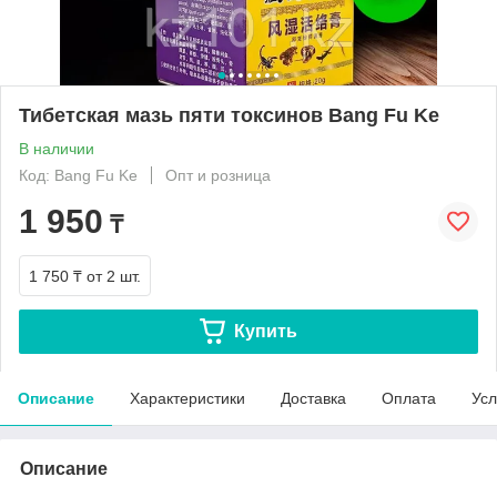
Тибетская мазь пяти токсинов Bang Fu Ke
В наличии
Код: Bang Fu Ke
Опт и розница
1 950
₸
1 750 ₸
от 2 шт.
Купить
Описание
Характеристики
Доставка
Оплата
Усл
Описание