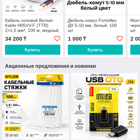
Кабель силовой Borsan
Дюбель-хомут Fortisflex
Мон
Kablo H05VV-F (TTR)
ДХ 5-10 мм, белый, 100
черн
2×1,5 мм², 100 м, медный,
шт
шт
многожильный, белый
34 200
1 000
2 0
₸
₸
Купить
Купить
Акционные предложения и новинки