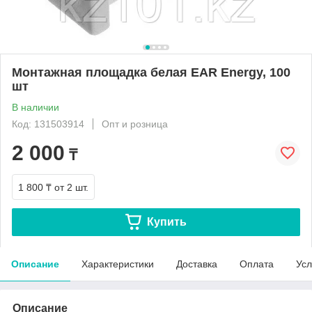
Монтажная площадка белая EAR Energy, 100
шт
В наличии
Код: 131503914
Опт и розница
2 000
₸
1 800 ₸
от 2 шт.
Купить
Описание
Характеристики
Доставка
Оплата
Усл
Описание