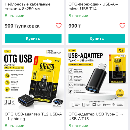
Нейлоновые кабельные
OTG-переходник USB-A –
стяжки 4.8×250 мм
micro-USB T14
В наличии
В наличии
900
900
₸/упаковка
₸
Купить
Купить
OTG USB-адаптер T12 USB-A
OTG-адаптер USB Type-C →
– Lightning
USB-A T15
В наличии
В наличии