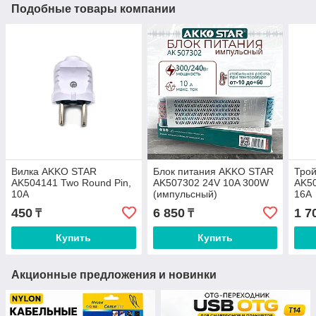
Подобные товары компании
Вилка AKKO STAR
Блок питания AKKO STAR
Тро
AK504141 Two Round Pin,
AK507302 24V 10A 300W
AK50
10A
(импульсный)
16A
450
6 850
1 7
₸
₸
Купить
Купить
Акционные предложения и новинки