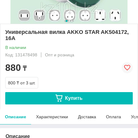
Универсальная вилка AKKO STAR AK504172,
16A
В наличии
Код: 131478498
Опт и розница
880
₸
800 ₸
от 3 шт.
Купить
Описание
Характеристики
Доставка
Оплата
Усл
Описание