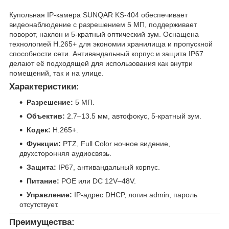
Купольная IP-камера SUNQAR KS-404 обеспечивает
видеонаблюдение с разрешением 5 МП, поддерживает
поворот, наклон и 5-кратный оптический зум. Оснащена
технологией H.265+ для экономии хранилища и пропускной
способности сети. Антивандальный корпус и защита IP67
делают её подходящей для использования как внутри
помещений, так и на улице.
Характеристики:
Разрешение:
5 МП.
Объектив:
2.7–13.5 мм, автофокус, 5-кратный зум.
Кодек:
H.265+.
Функции:
PTZ, Full Color ночное видение,
двухсторонняя аудиосвязь.
Защита:
IP67, антивандальный корпус.
Питание:
POE или DC 12V–48V.
Управление:
IP-адрес DHCP, логин admin, пароль
отсутствует.
Преимущества: