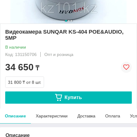
Видеокамера SUNQAR KS-404 POE&AUDIO,
5MP
В наличии
Код: 131150706
Опт и розница
34 650
₸
31 800 ₸
от 8 шт.
Купить
Описание
Характеристики
Доставка
Оплата
Усл
Описание