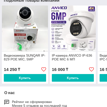
Подобные товары компании
Видеокамера SUNQAR IP-
IP-камера ANVICO IP-636
Вид
829 POE MIC, 5MP
POE MIC 6 МП
IPC-
14 250
16 000
16 
₸
₸
Купить
Купить
О нас
Рейтинг не сформирован
Менее 5 отзывов за последний год