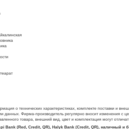
а
айкалинская
ловника
ника
ости
теарат
мация о технических характеристиках, комплекте поставки и внеш
ии данных. Фирма-производитель регулярно вносит изменения с це
авленного товара, внешний вид, цвет и комплектация могут отлича
i Bank (Red, Credit, QR), Halyk Bank (Credit, QR), наличный и