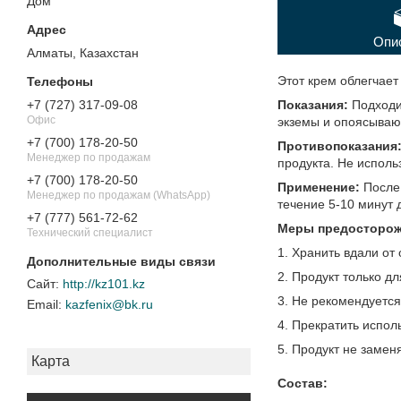
Дом"
Опи
Алматы, Казахстан
Этот крем облегчает
Показания:
Подходит
+7 (727) 317-09-08
Офис
экземы и опоясываю
+7 (700) 178-20-50
Противопоказания
Менеджер по продажам
продукта. Не исполь
+7 (700) 178-20-50
Применение:
После 
Менеджер по продажам (WhatsApp)
течение 5-10 минут 
+7 (777) 561-72-62
Меры предосторож
Технический специалист
1. Хранить вдали от 
2. Продукт только д
http://kz101.kz
3. Не рекомендуетс
kazfenix@bk.ru
4. Прекратить испол
5. Продукт не замен
Карта
Состав: