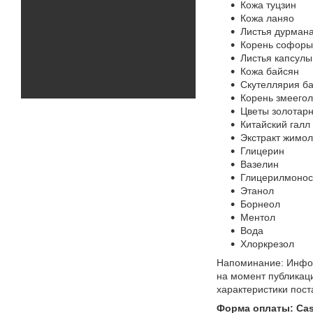
Кожа туцзин
Кожа ланяо
Листья дурман
Корень софоры
Листья капсулы
Кожа байсян
Скутеллярия б
Корень змеего
Цветы золотар
Китайский галл
Экстракт жимол
Глицерин
Вазелин
Глицерилмонос
Этанол
Борнеол
Ментол
Вода
Хлоркрезол
Напоминание: Инфор
на момент публикац
характеристики пост
Форма оплаты: Casp