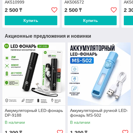
AK510999
AK506572
AK5
2 500
2 500
2 3
₸
₸
Купить
Купить
Акционные предложения и новинки
Аккумуляторный LED-фонарь
Аккумуляторный ручной LED-
DP-9188
фонарь MS-502
В наличии
В наличии
1 300
1 200
₸
₸