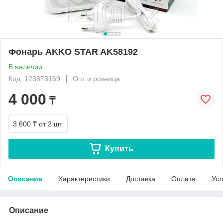
Фонарь AKKO STAR AK58192
В наличии
Код: 123873169
Опт и розница
4 000
₸
3 600 ₸
от 2 шт.
Купить
Описание
Характеристики
Доставка
Оплата
Усл
Описание