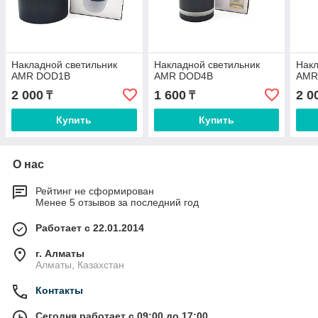
Накладной светильник
Накладной светильник
Накл
AMR DOD1B
AMR DOD4B
AMR
2 000
1 600
2 0
₸
₸
Купить
Купить
О нас
Рейтинг не сформирован
Менее 5 отзывов за последний год
Работает с 22.01.2014
г. Алматы
Алматы, Казахстан
Контакты
Сегодня работает с 09:00 до 17:00