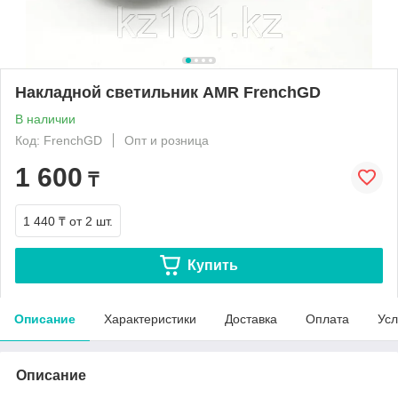
Накладной светильник AMR FrenchGD
В наличии
Код: FrenchGD
Опт и розница
1 600
₸
1 440 ₸
от 2 шт.
Купить
Описание
Характеристики
Доставка
Оплата
Усл
Описание