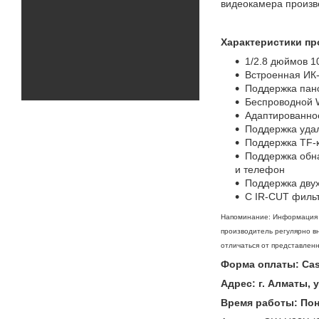
видеокамера произв
Характеристики пр
1/2.8 дюймов 1
Встроенная ИК-
Поддержка пано
Беспроводной W
Адаптированно
Поддержка удал
Поддержка TF-ка
Поддержка обна
и телефон
Поддержка дву
С IR-CUT фильт
Напоминание: Информация о
производитель регулярно вн
отличаться от представленн
Форма оплаты: Casp
Адрес: г. Алматы, 
Время работы: Поне