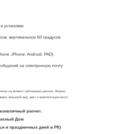
и установке
ов, вертикальное 60 градусов
ne ,iPhone, Android, PAD)
ообщений на электронную почту
упных на момент публикации данных. Фирма-
вара, внешний вид, цвет и комплектация могут
 безналичный расчет.
опасный Дом
ья и праздничных дней в РК)