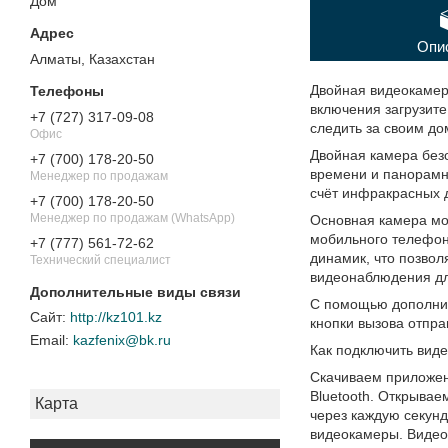
Дом"
Опи
Алматы, Казахстан
Двойная видеокамера
включения загрузите
+7 (727) 317-09-08
следить за своим дом
Офис
Двойная камера безо
+7 (700) 178-20-50
времени и панорамны
Менеджер по продажам
счёт инфракрасных 
+7 (700) 178-20-50
Менеджер по продажам (WhatsApp)
Основная камера мож
мобильного телефон
+7 (777) 561-72-62
динамик, что позвол
Технический специалист
видеонаблюдения дл
С помощью дополнит
http://kz101.kz
кнопки вызова отпра
kazfenix@bk.ru
Как подключить вид
Скачиваем приложен
Bluetooth. Открывае
Карта
через каждую секунд
видеокамеры. Видеок