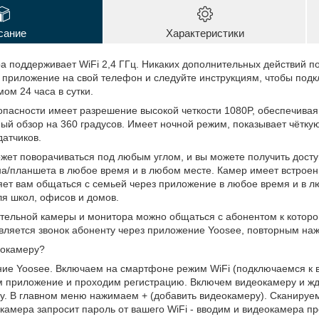
сание
Характеристики
 поддерживает WiFi 2,4 ГГц. Никаких дополнительных действий по
 приложение на свой телефон и следуйте инструкциям, чтобы подкл
ом 24 часа в сутки.
пасности имеет разрешение высокой четкости 1080P, обеспечивая
й обзор на 360 градусов. Имеет ночной режим, показывает чёткую
датчиков.
ет поворачиваться под любым углом, и вы можете получить досту
а/планшета в любое время и в любом месте. Камер имеет встрое
яет вам общаться с семьей через приложение в любое время и в 
я школ, офисов и домов.
ельной камеры и монитора можно общаться с абонентом к которо
вляется звонок абоненту через приложение Yoosee, повторным на
еокамеру?
ие Yoosee. Включаем на смартфоне режим WiFi (подключаемся к 
м приложение и проходим регистрацию. Включем видеокамеру и ждем
у. В главном меню нажимаем + (добавить видеокамеру). Сканируем
амера запросит пароль от вашего WiFi - вводим и видеокамера пр