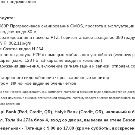
едет подключение.
одукта:
080P Прогрессивное сканирование CMOS, простота в эксплуатации 
подсветка до 30 м
рамирования и наклона PTZ. Горизонтальное вращение 350 градус
IFI 802.11b/g/n
е Сжатие видео H.264
енного доступа P2P с помощью мобильного устройства (windows pho
рты (макс. 128 ГБ, sd-карта не входит в комплект)
ружения движения, включение сигнализации и записи, отправка с
хстороннего видеообщения через встроенные монитор.
ром, ИК ночное видение очень четкое
 технических характеристиках, комплекте поставки и внешнем виде основывается на дост
осит изменения с целью оптимизации продукта, поэтому характеристики поставленного то
ого описания.
i Bank (Red, Credit, QR), Halyk Bank (Credit, QR), наличный и
ул. Толе би 273а блок 4, вход со двора, вывеска на стене Без
дельник - Пятница с 9.00 до 17.00 (кроме субботы, воскресен