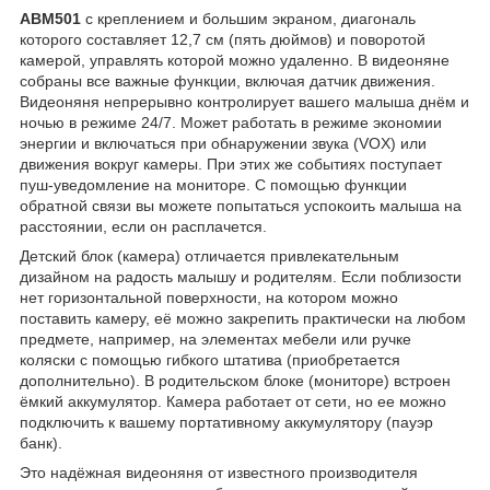
ABM501
с креплением и большим экраном, диагональ
которого составляет 12,7 см (пять дюймов) и поворотой
камерой, управлять которой можно удаленно. В видеоняне
собраны все важные функции, включая датчик движения.
Видеоняня непрерывно контролирует вашего малыша днём и
ночью в режиме 24/7. Может работать в режиме экономии
энергии и включаться при обнаружении звука (VOX) или
движения вокруг камеры. При этих же событиях поступает
пуш-уведомление на мониторе. С помощью функции
обратной связи вы можете попытаться успокоить малыша на
расстоянии, если он расплачется.
Детский блок (камера) отличается привлекательным
дизайном на радость малышу и родителям. Если поблизости
нет горизонтальной поверхности, на котором можно
поставить камеру, её можно закрепить практически на любом
предмете, например, на элементах мебели или ручке
коляски с помощью гибкого штатива (приобретается
дополнительно). В родительском блоке (мониторе) встроен
ёмкий аккумулятор. Камера работает от сети, но ее можно
подключить к вашему портативному аккумулятору (пауэр
банк).
Это надёжная видеоняня от известного производителя