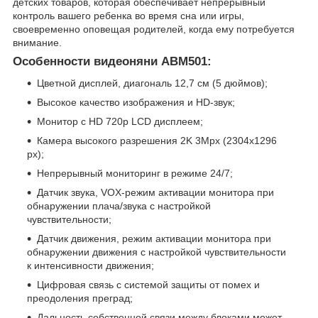
детских товаров, которая обеспечивает непрерывный
контроль вашего ребенка во время сна или игры,
своевременно оповещая родителей, когда ему потребуется
внимание.
Особенности видеоняни ABM501:
Цветной дисплей, диагональ 12,7 см (5 дюймов);
Высокое качество изображения и HD-звук;
Монитор с HD 720p LCD дисплеем;
Камера высокого разрешения 2K 3Mpx (2304x1296
px);
Непрерывный мониторинг в режиме 24/7;
Датчик звука, VOX-режим активации монитора при
обнаружении плача/звука с настройкой
чувствительности;
Датчик движения, режим активации монитора при
обнаружении движения с настройкой чувствительности
к интенсивности движения;
Цифровая связь с системой защиты от помех и
преодоления преград;
Дальность собственной связи между блоками может