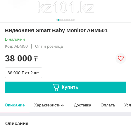
Видеоняня Smart Baby Monitor ABM501
В наличии
Код: ABM50
Опт и розница
38 000
₸
36 000 ₸
от 2 шт.
Купить
Описание
Характеристики
Доставка
Оплата
Усл
Описание